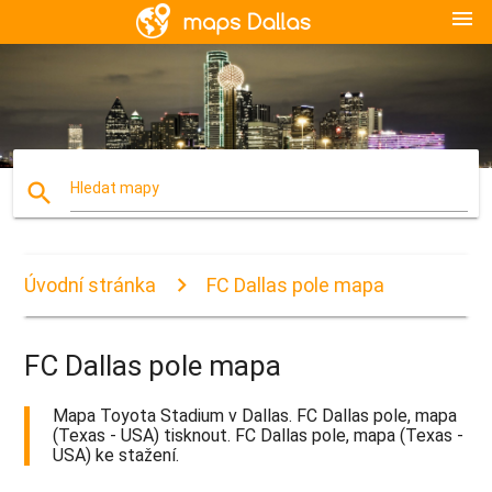
menu
search
Hledat mapy
Úvodní stránka
FC Dallas pole mapa
FC Dallas pole mapa
Mapa Toyota Stadium v Dallas. FC Dallas pole, mapa
(Texas - USA) tisknout. FC Dallas pole, mapa (Texas -
USA) ke stažení.